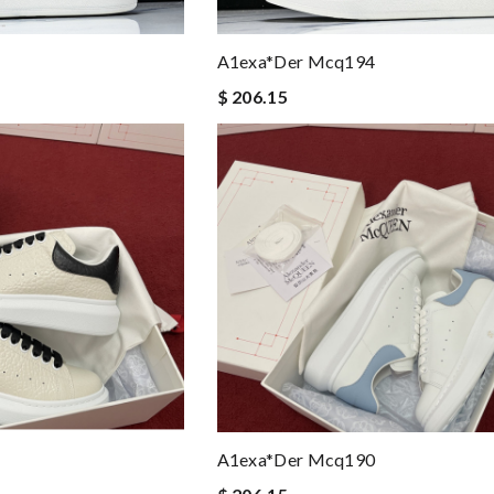
A1exa*der Mcq194
$ 206.15
A1exa*der Mcq190