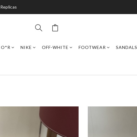
 Replicas
IO*R
NIKE
OFF-WHITE
FOOTWEAR
SANDAL