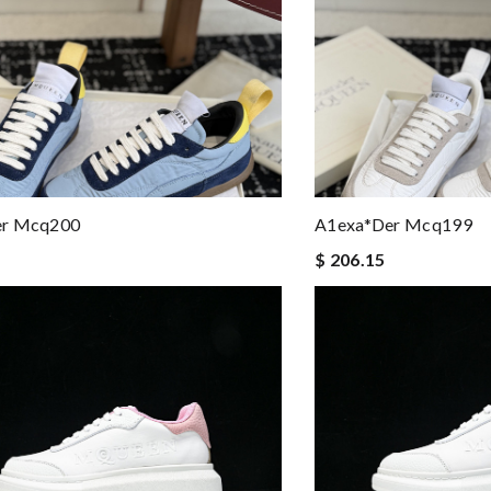
er Mcq200
A1exa*der Mcq199
$ 206.15