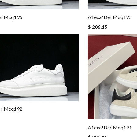
er Mcq196
A1exa*der Mcq195
$ 206.15
er Mcq192
A1exa*der Mcq191