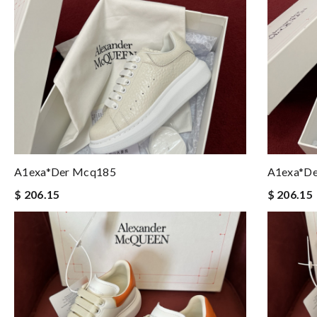
A1exa*der Mcq185
A1exa*d
$ 206.15
$ 206.15