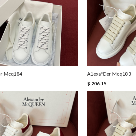
er Mcq184
A1exa*der Mcq183
$ 206.15