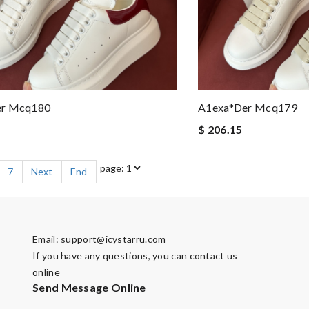
er Mcq180
A1exa*der Mcq179
$ 206.15
7
Next
End
Email:
support@icystarru.com
If you have any questions, you can contact us
online
Send Message Online