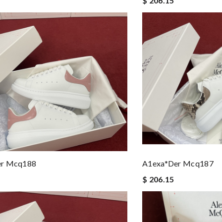
$ 206.15
er Mcq188
A1exa*der Mcq187
$ 206.15