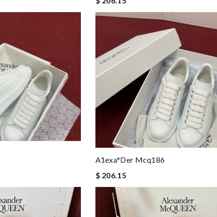
$ 206.15
A1exa*der Mcq186
$ 206.15