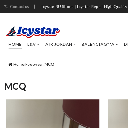
Icystar RU Shoes | Icystar Reps | High Quality
Contact us
HOME
L&V
AIR JORDAN
BALENCIAG**A
D
Home
›
Footwear
›
MCQ
MCQ