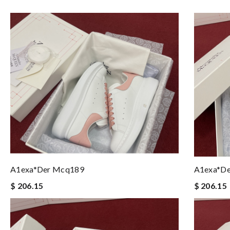
A1exa*der Mcq189
A1exa*d
$ 206.15
$ 206.15