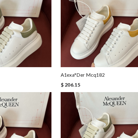
A1exa*der Mcq182
$ 206.15