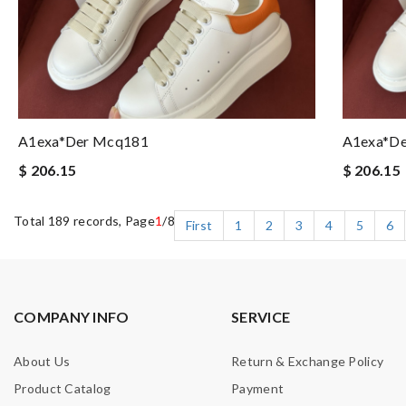
A1exa*der Mcq181
A1exa*d
$ 206.15
$ 206.15
Total 189 records, Page
1
/8
First
1
2
3
4
5
6
COMPANY INFO
SERVICE
About Us
Return & Exchange Policy
Product Catalog
Payment