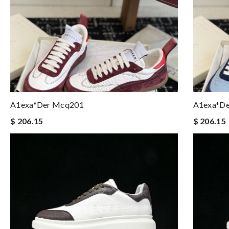
A1exa*der Mcq201
A1exa*d
$ 206.15
$ 206.15